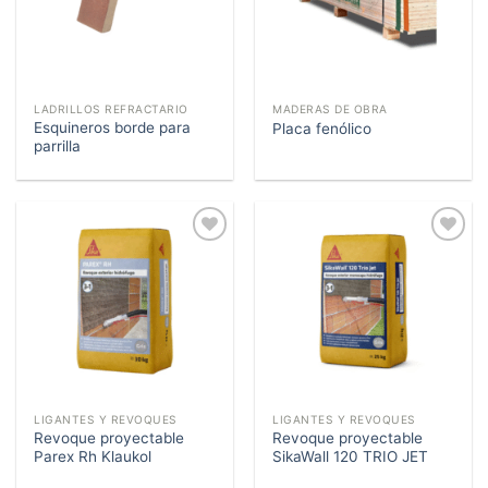
LADRILLOS REFRACTARIO
MADERAS DE OBRA
Esquineros borde para
Placa fenólico
parrilla
Añadir
Añadir
a la
a la
lista de
lista de
deseos
deseos
LIGANTES Y REVOQUES
LIGANTES Y REVOQUES
Revoque proyectable
Revoque proyectable
Parex Rh Klaukol
SikaWall 120 TRIO JET