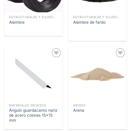
ESTRUCTURALES Y SUJECIÓN
ESTRUCTURALES Y SUJECIÓN
Alambre
Alambre de fardo
Añadir
Añadir
a la
a la
lista de
lista de
deseos
deseos
MATERIALES GRUESOS
ÁRIDOS
Ángulo guardacanto nariz
Arena
de acero colores 15×15
mm