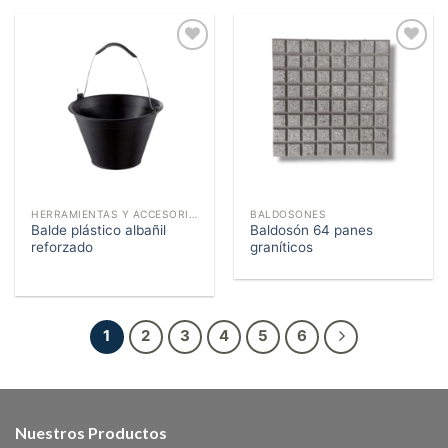
Añadir
Añadir
a la
a la
lista de
lista de
deseos
deseos
HERRAMIENTAS Y ACCESORIOS
BALDOSONES
Balde plástico albañil
Baldosón 64 panes
reforzado
graníticos
1
2
3
4
5
6
Nuestros Productos