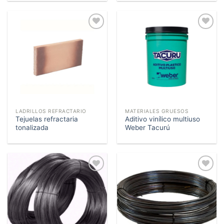
Añadir
Añadir
a la
a la
lista de
lista de
deseos
deseos
LADRILLOS REFRACTARIO
MATERIALES GRUESOS
Tejuelas refractaria
Aditivo vinílico multiuso
tonalizada
Weber Tacurú
Añadir
Añadir
a la
a la
lista de
lista de
deseos
deseos