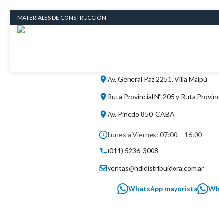
Saltar
MATERIALES DE CONSTRUCCIÓN
al
contenido
Av. General Paz 2251, Villa Maipú
Ruta Provincial Nº 205 y Ruta Provinc
Av. Pinedo 850, CABA
Lunes a Viernes: 07:00 – 16:00
(011) 5236-3008
ventas@hdldistribuidora.com.ar
WhatsApp mayorista
Wh