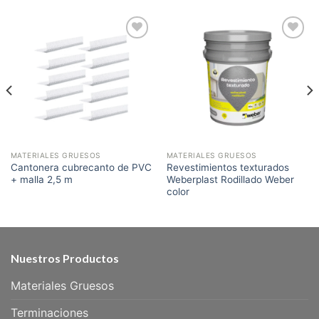
Añadir
Añadir
a la
a la
lista de
lista de
deseos
deseos
MATERIALES GRUESOS
MATERIALES GRUESOS
Cantonera cubrecanto de PVC
Revestimientos texturados
+ malla 2,5 m
Weberplast Rodillado Weber
color
Nuestros Productos
Materiales Gruesos
Terminaciones