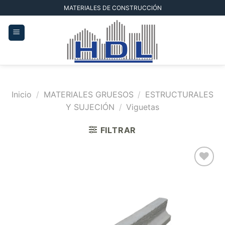
Saltar
MATERIALES DE CONSTRUCCIÓN
al
contenido
Inicio
/
MATERIALES GRUESOS
/
ESTRUCTURALES
Y SUJECIÓN
/
Viguetas
FILTRAR
Añadir
a la
lista de
deseos