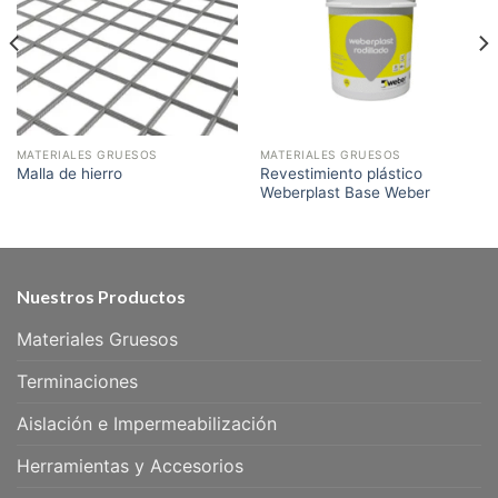
a la
a la
lista de
lista de
deseos
deseos
MATERIALES GRUESOS
MATERIALES GRUESOS
Revestimiento plástico
Malla de hierro
Weberplast Base Weber
Nuestros Productos
Materiales Gruesos
Terminaciones
Aislación e Impermeabilización
Herramientas y Accesorios